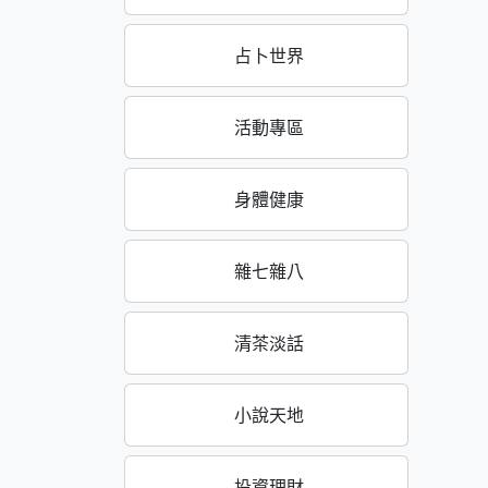
占卜世界
活動專區
身體健康
雜七雜八
清茶淡話
小說天地
投資理財