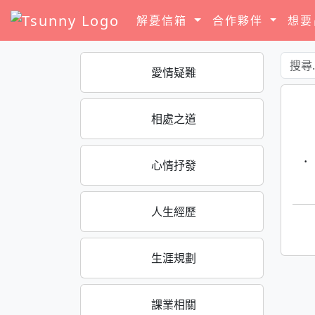
解憂信箱
合作夥伴
想
愛情疑難
相處之道
·
心情抒發
人生經歷
生涯規劃
課業相關