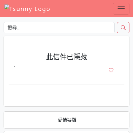
此信件已隱藏
·
愛情疑難