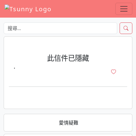
此信件已隱藏
·
愛情疑難