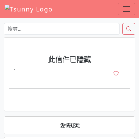
此信件已隱藏
·
愛情疑難