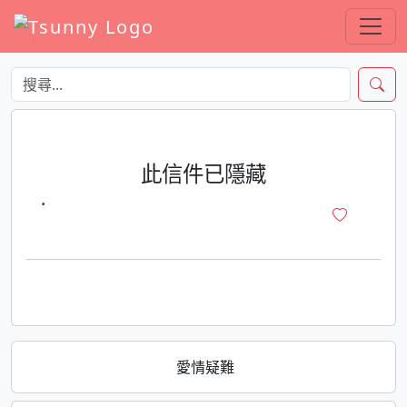
此信件已隱藏
·
愛情疑難