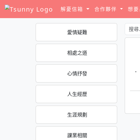
解憂信箱
合作夥伴
想
愛情疑難
相處之道
·
心情抒發
人生經歷
生涯規劃
課業相關