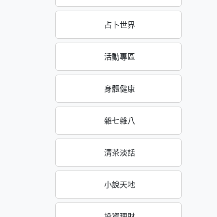
占卜世界
活動專區
身體健康
雜七雜八
清茶淡話
小說天地
投資理財