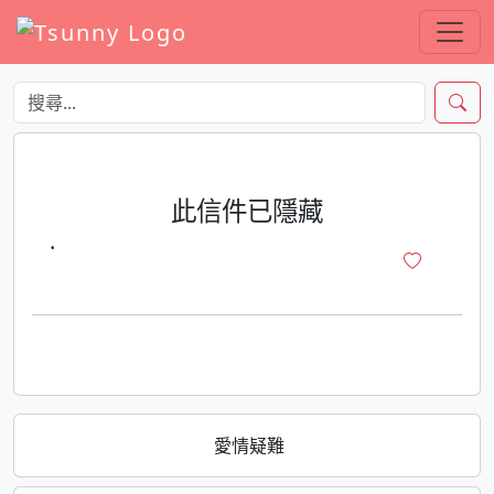
此信件已隱藏
·
愛情疑難