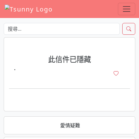
此信件已隱藏
·
愛情疑難