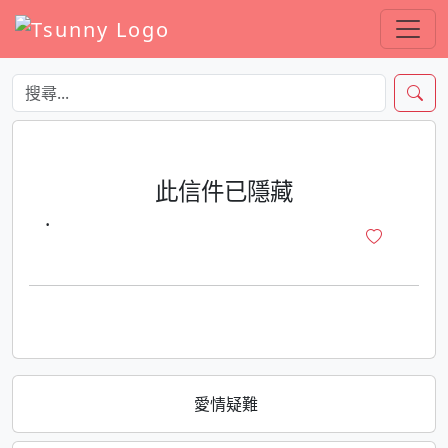
此信件已隱藏
·
愛情疑難