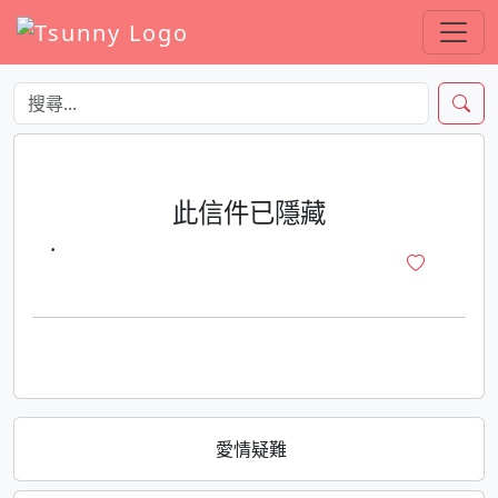
此信件已隱藏
·
愛情疑難