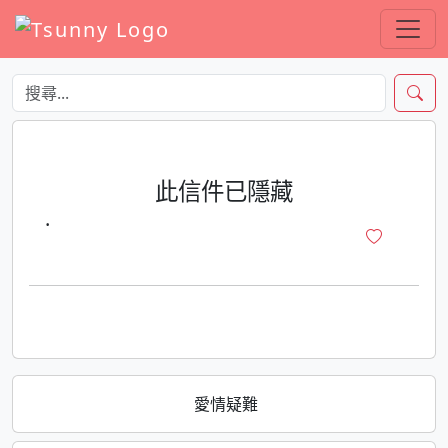
此信件已隱藏
·
愛情疑難