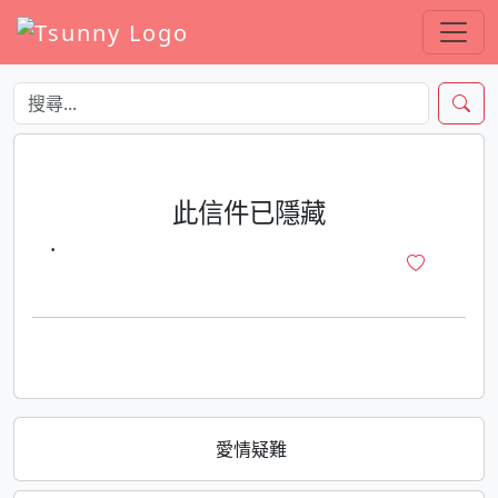
此信件已隱藏
·
愛情疑難