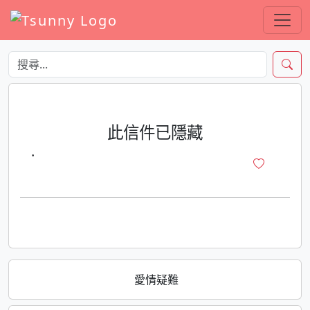
此信件已隱藏
·
愛情疑難