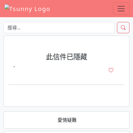
此信件已隱藏
·
愛情疑難