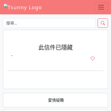
此信件已隱藏
·
愛情疑難