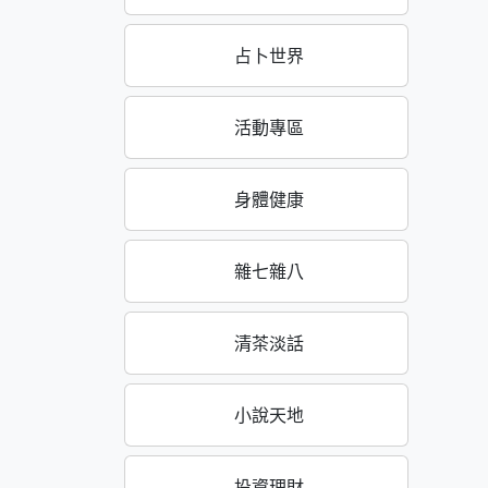
占卜世界
活動專區
身體健康
雜七雜八
清茶淡話
小說天地
投資理財