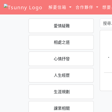
解憂信箱
合作夥伴
想
愛情疑難
相處之道
·
心情抒發
人生經歷
生涯規劃
課業相關