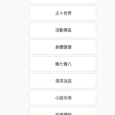
占卜世界
活動專區
身體健康
雜七雜八
清茶淡話
小說天地
投資理財