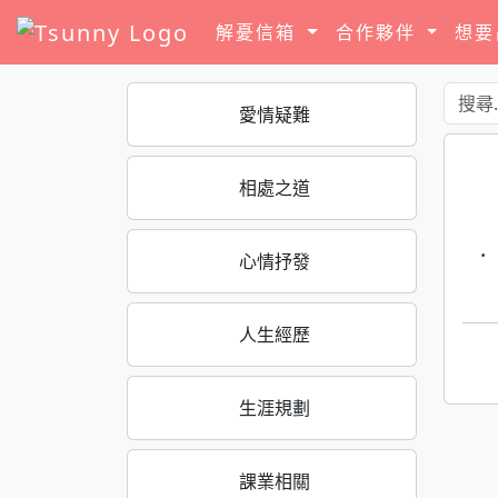
解憂信箱
合作夥伴
想
愛情疑難
相處之道
·
心情抒發
人生經歷
生涯規劃
課業相關