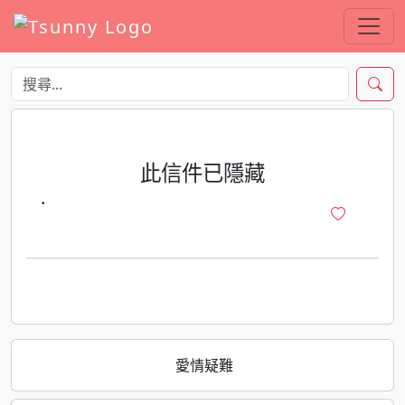
此信件已隱藏
·
愛情疑難