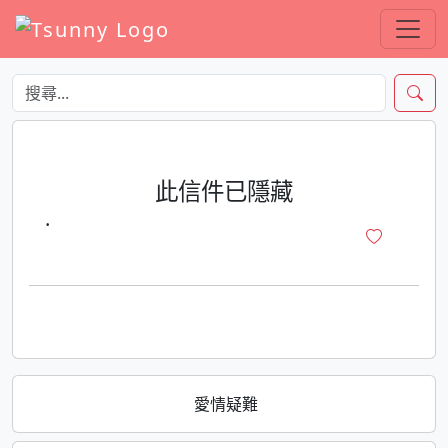
此信件已隱藏
·
愛情疑難