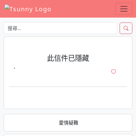
此信件已隱藏
·
愛情疑難