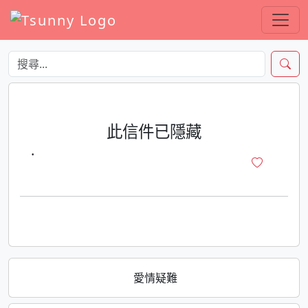
此信件已隱藏
·
愛情疑難