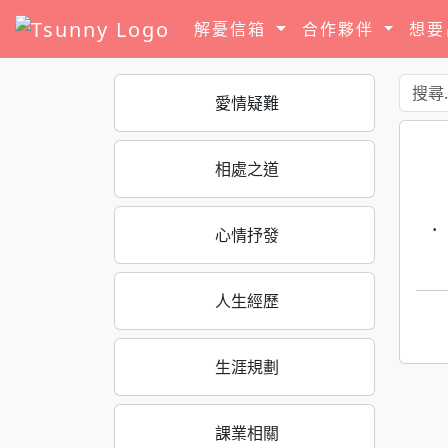
解憂信箱
合作夥伴
想
愛情疑難
相處之道
·
心情抒發
人生經歷
生涯規劃
課業相關