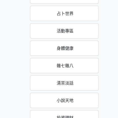
占卜世界
活動專區
身體健康
雜七雜八
清茶淡話
小說天地
投資理財