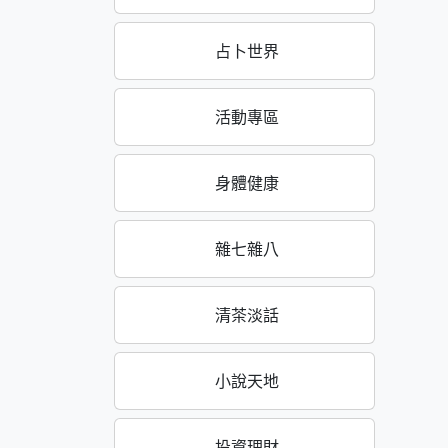
占卜世界
活動專區
身體健康
雜七雜八
清茶淡話
小說天地
投資理財