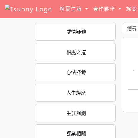
解憂信箱
合作夥伴
想
愛情疑難
相處之道
·
心情抒發
人生經歷
生涯規劃
課業相關