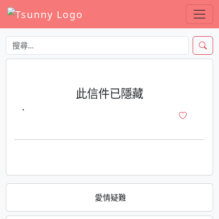
此信件已隱藏
·
愛情疑難