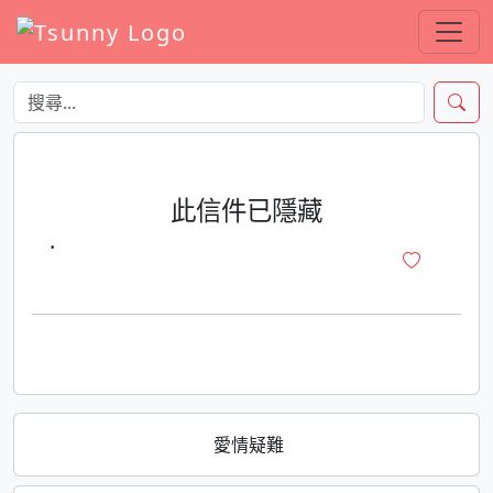
此信件已隱藏
·
愛情疑難