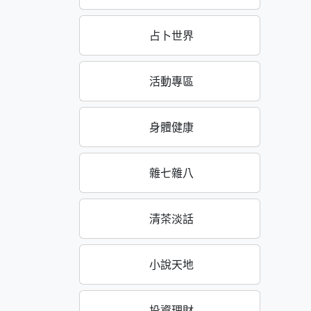
占卜世界
活動專區
身體健康
雜七雜八
清茶淡話
小說天地
投資理財