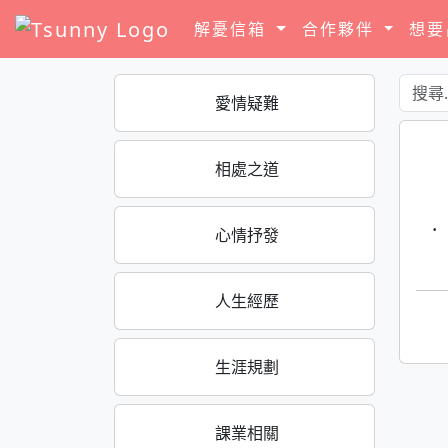
解憂信箱
合作夥伴
想
愛情疑難
相處之道
·
心情抒發
人生經歷
生涯規劃
課業相關