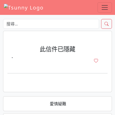
此信件已隱藏
·
愛情疑難