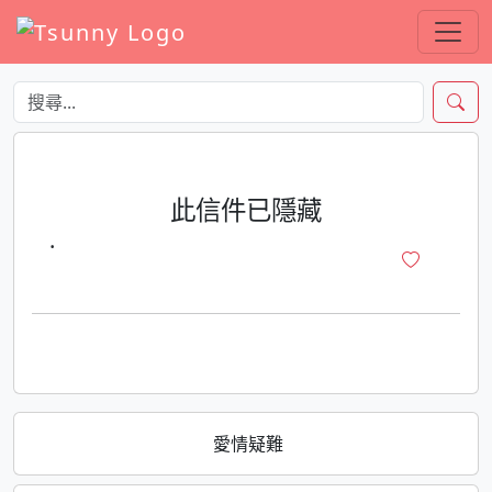
此信件已隱藏
·
愛情疑難