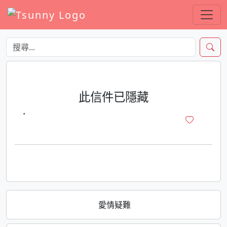
此信件已隱藏
·
愛情疑難