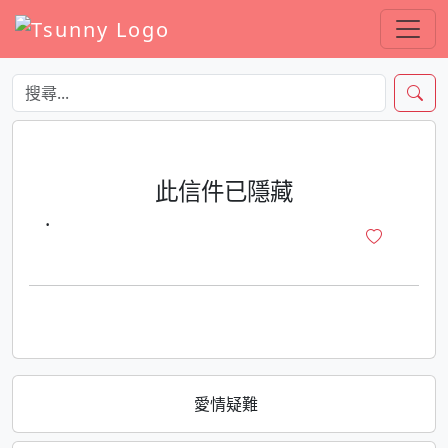
此信件已隱藏
·
愛情疑難