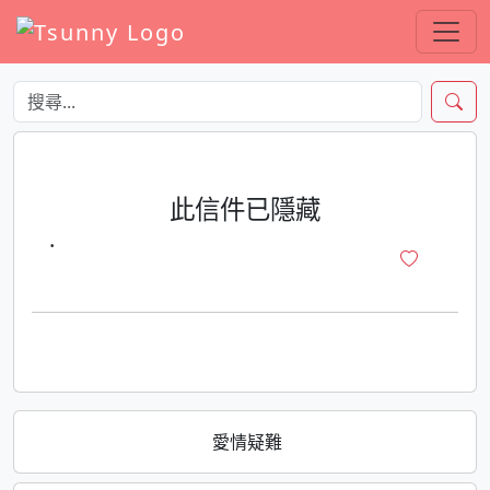
此信件已隱藏
·
愛情疑難