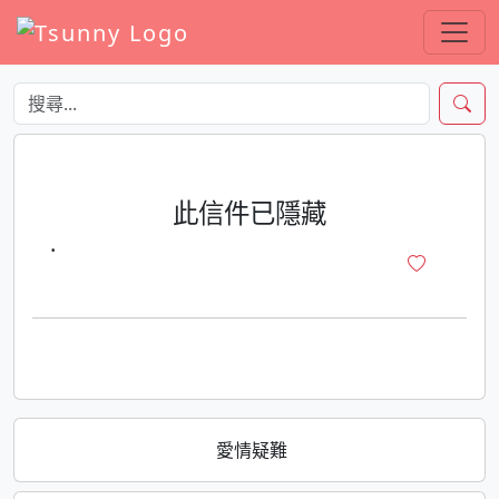
此信件已隱藏
·
愛情疑難