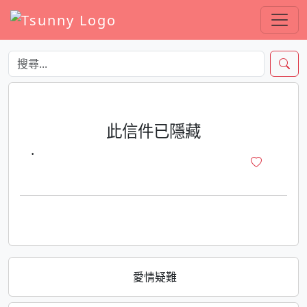
此信件已隱藏
·
愛情疑難