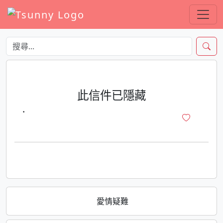
此信件已隱藏
·
愛情疑難