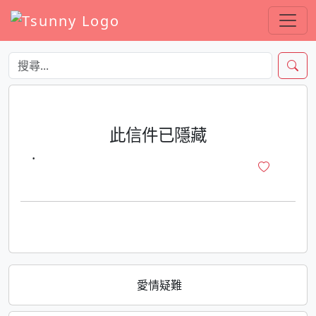
此信件已隱藏
·
愛情疑難