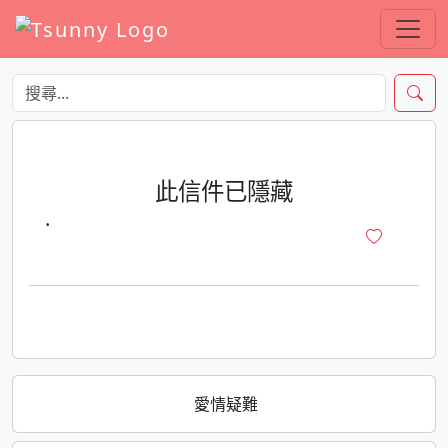
此信件已隱藏
·
愛情疑難