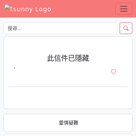
此信件已隱藏
·
愛情疑難