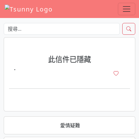
此信件已隱藏
·
愛情疑難