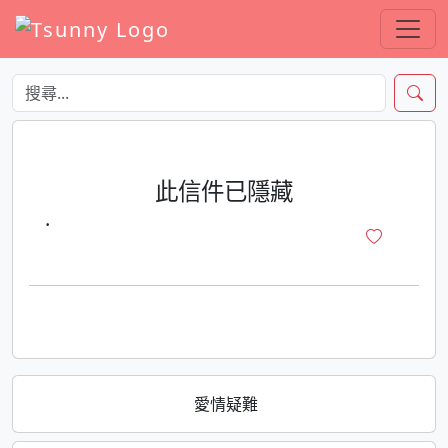
此信件已隱藏
·
愛情疑難