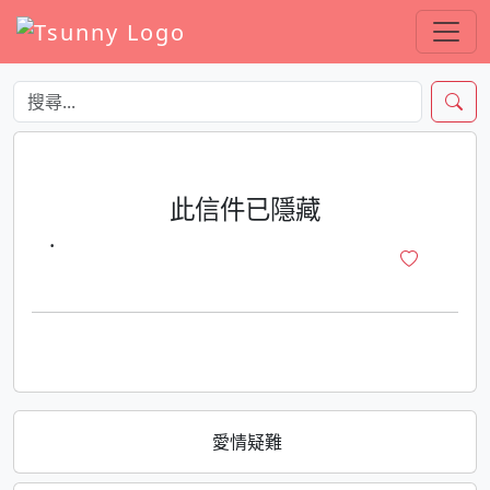
此信件已隱藏
·
愛情疑難