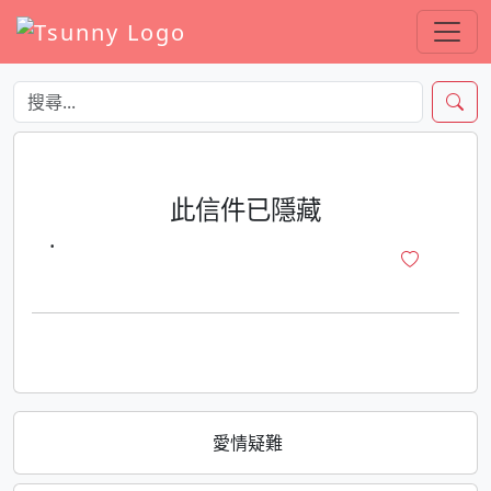
此信件已隱藏
·
愛情疑難