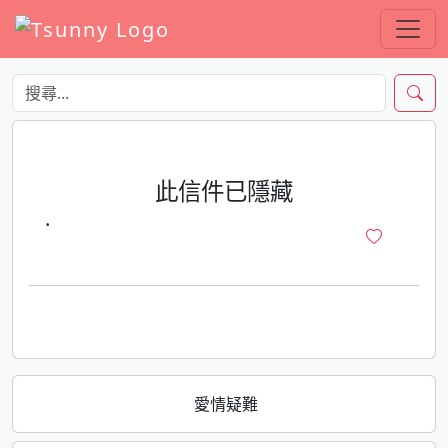
此信件已隱藏
·
愛情疑難