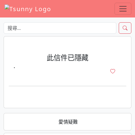
此信件已隱藏
·
愛情疑難