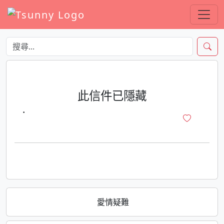
此信件已隱藏
·
愛情疑難