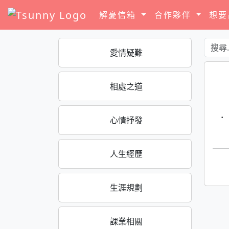
解憂信箱
合作夥伴
想
愛情疑難
相處之道
·
心情抒發
人生經歷
生涯規劃
課業相關