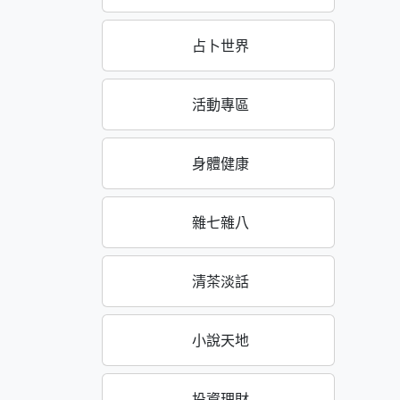
占卜世界
活動專區
身體健康
雜七雜八
清茶淡話
小說天地
投資理財