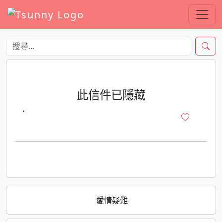
此信件已隱藏
·
愛情疑難