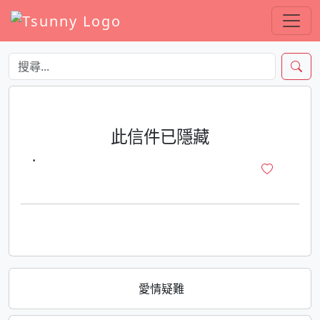
此信件已隱藏
·
愛情疑難