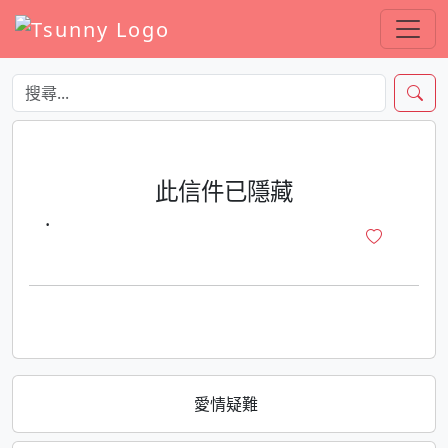
此信件已隱藏
·
愛情疑難