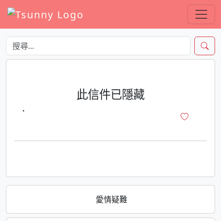
此信件已隱藏
·
愛情疑難