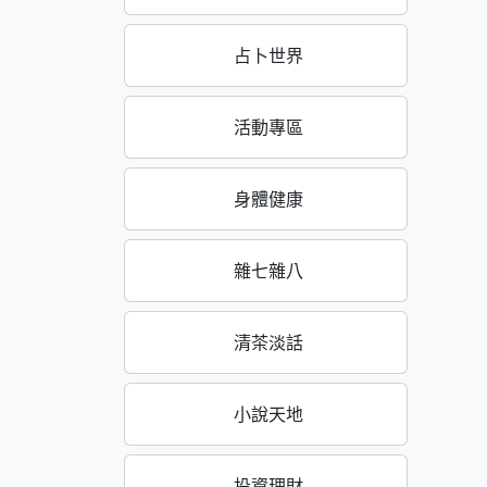
占卜世界
活動專區
身體健康
雜七雜八
清茶淡話
小說天地
投資理財