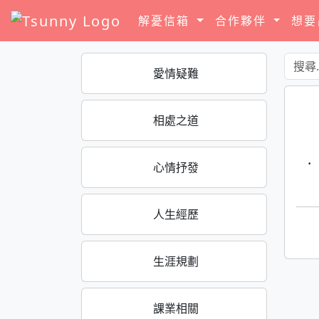
解憂信箱
合作夥伴
想
愛情疑難
相處之道
·
心情抒發
人生經歷
生涯規劃
課業相關